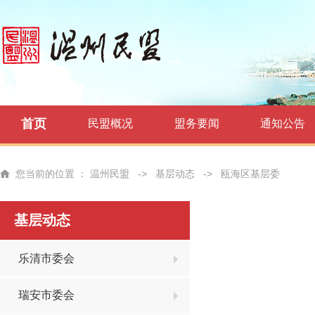
首页
民盟概况
盟务要闻
通知公告
您当前的位置 ：
温州民盟
->
基层动态
->
瓯海区基层委
基层动态
乐清市委会
瑞安市委会