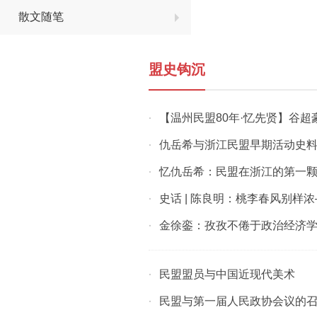
散文随笔
盟史钩沉
【温州民盟80年·忆先贤】谷超
·
仇岳希与浙江民盟早期活动史
·
忆仇岳希：民盟在浙江的第一
·
史话 | 陈良明：桃李春风别样
·
金徐銮：孜孜不倦于政治经济
·
民盟盟员与中国近现代美术
·
民盟与第一届人民政协会议的
·