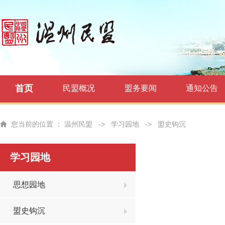
首页
民盟概况
盟务要闻
通知公告
您当前的位置 ：
温州民盟
->
学习园地
->
盟史钩沉
学习园地
思想园地
盟史钩沉