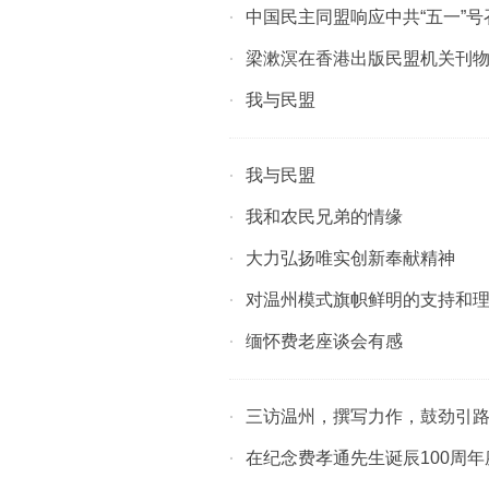
中国民主同盟响应中共“五一”号
·
梁漱溟在香港出版民盟机关刊
·
我与民盟
·
我与民盟
·
我和农民兄弟的情缘
·
大力弘扬唯实创新奉献精神
·
对温州模式旗帜鲜明的支持和
·
缅怀费老座谈会有感
·
三访温州，撰写力作，鼓劲引
·
在纪念费孝通先生诞辰100周
·